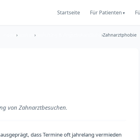
Startseite
Für Patienten
F
Home
›
Lexikon
›
Sedierung & Angstbehandlung
›
Zahnarztphobie
ung von Zahnarztbesuchen.
o ausgeprägt, dass Termine oft jahrelang vermieden