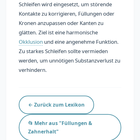
Schleifen wird eingesetzt, um störende
Übersicht
Kontakte zu korrigieren, Füllungen oder
Kronen anzupassen oder Kanten zu
Praxis präsentieren
glätten. Ziel ist eine harmonische
Personal finden
Okklusion
und eine angenehme Funktion.
Zu starkes Schleifen sollte vermieden
werden, um unnötigen Substanzverlust zu
📚 Lexikon
verhindern.
Blog
FAQ
← Zurück zum Lexikon
📂 Mehr aus "Füllungen &
Zahnerhalt"