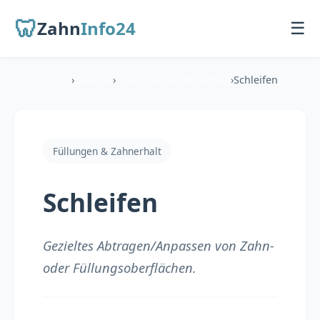
🦷
Zahn
Info24
☰
Home
›
Lexikon
›
Füllungen & Zahnerhalt
›
Schleifen
Startseite
Für Patienten
Füllungen & Zahnerhalt
Übersicht
Schleifen
Zahnarzt finden
Behandlungen
Gezieltes Abtragen/Anpassen von Zahn-
oder Füllungsoberflächen.
Für Zahnärzte