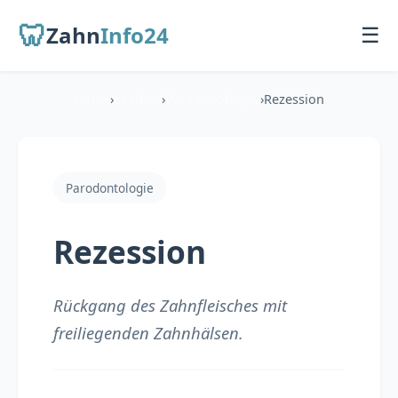
🦷
Zahn
Info24
☰
Home
›
Lexikon
›
Parodontologie
›
Rezession
Startseite
Für Patienten
Parodontologie
Übersicht
Rezession
Zahnarzt finden
Behandlungen
Rückgang des Zahnfleisches mit
freiliegenden Zahnhälsen.
Für Zahnärzte