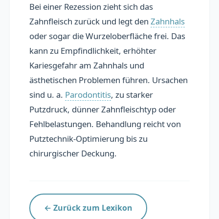
Bei einer Rezession zieht sich das
Übersicht
Zahnfleisch zurück und legt den
Zahnhals
oder sogar die Wurzeloberfläche frei. Das
Praxis präsentieren
kann zu Empfindlichkeit, erhöhter
Personal finden
Kariesgefahr am Zahnhals und
ästhetischen Problemen führen. Ursachen
sind u. a.
Parodontitis
, zu starker
📚 Lexikon
Putzdruck, dünner Zahnfleischtyp oder
Blog
Fehlbelastungen. Behandlung reicht von
Putztechnik-Optimierung bis zu
FAQ
chirurgischer Deckung.
← Zurück zum Lexikon