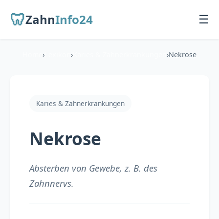
🦷
Zahn
Info24
☰
Home
›
Lexikon
›
Karies & Zahnerkrankungen
›
Nekrose
Startseite
Für Patienten
Karies & Zahnerkrankungen
Übersicht
Nekrose
Zahnarzt finden
Behandlungen
Absterben von Gewebe, z. B. des
Zahnnervs.
Für Zahnärzte