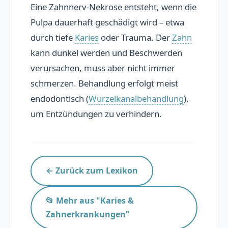
Eine Zahnnerv-Nekrose entsteht, wenn die
Übersicht
Pulpa dauerhaft geschädigt wird – etwa
durch tiefe
Karies
oder Trauma. Der
Zahn
Praxis präsentieren
kann dunkel werden und Beschwerden
Personal finden
verursachen, muss aber nicht immer
schmerzen. Behandlung erfolgt meist
endodontisch (
Wurzelkanalbehandlung
),
📚 Lexikon
um Entzündungen zu verhindern.
Blog
FAQ
← Zurück zum Lexikon
📂 Mehr aus "Karies &
Zahnerkrankungen"