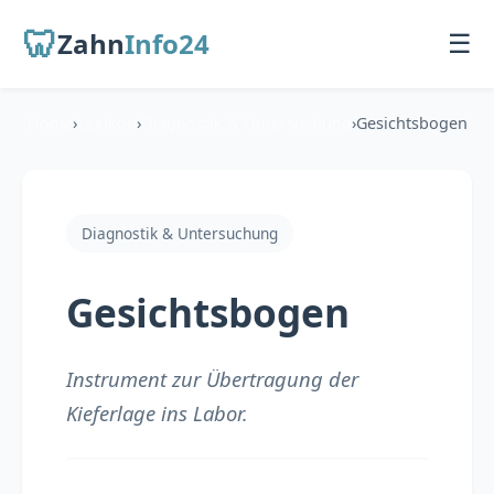
🦷
Zahn
Info24
☰
Home
›
Lexikon
›
Diagnostik & Untersuchung
›
Gesichtsbogen
Startseite
Für Patienten
Diagnostik & Untersuchung
Übersicht
Gesichtsbogen
Zahnarzt finden
Behandlungen
Instrument zur Übertragung der
Kieferlage ins Labor.
Für Zahnärzte