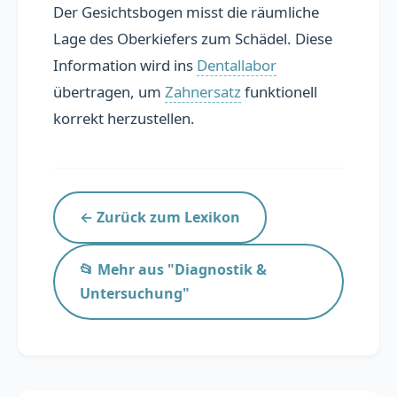
Der Gesichtsbogen misst die räumliche
Übersicht
Lage des Oberkiefers zum Schädel. Diese
Information wird ins
Dentallabor
Praxis präsentieren
übertragen, um
Zahnersatz
funktionell
Personal finden
korrekt herzustellen.
📚 Lexikon
Blog
← Zurück zum Lexikon
FAQ
📂 Mehr aus "Diagnostik &
Untersuchung"