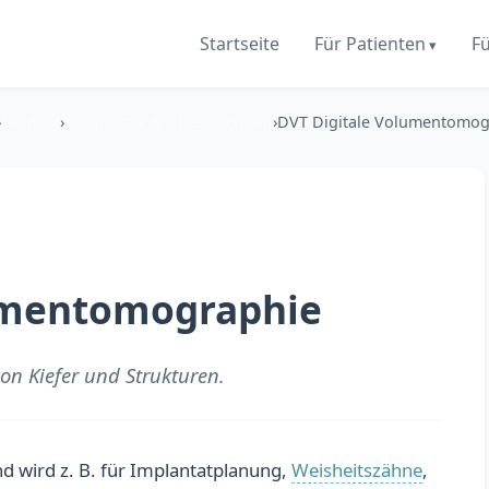
Startseite
Für Patienten
F
›
Lexikon
›
Diagnostik & Untersuchung
›
DVT Digitale Volumentomog
umentomographie
on Kiefer und Strukturen.
nd wird z. B. für Implantatplanung,
Weisheitszähne
,