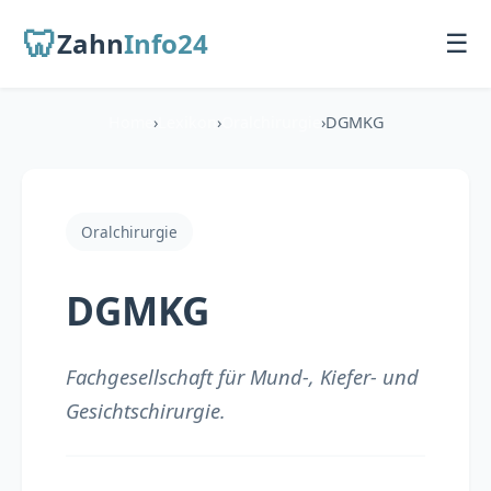
🦷
Zahn
Info24
☰
Home
›
Lexikon
›
Oralchirurgie
›
DGMKG
Startseite
Für Patienten
Oralchirurgie
Übersicht
DGMKG
Zahnarzt finden
Behandlungen
Fachgesellschaft für Mund-, Kiefer- und
Gesichtschirurgie.
Für Zahnärzte