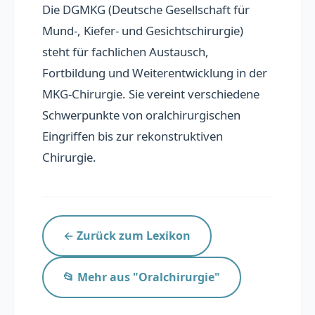
Die DGMKG (Deutsche Gesellschaft für
Übersicht
Mund-, Kiefer- und Gesichtschirurgie)
steht für fachlichen Austausch,
Praxis präsentieren
Fortbildung und Weiterentwicklung in der
Personal finden
MKG-Chirurgie. Sie vereint verschiedene
Schwerpunkte von oralchirurgischen
Eingriffen bis zur rekonstruktiven
📚 Lexikon
Chirurgie.
Blog
FAQ
← Zurück zum Lexikon
📂 Mehr aus "Oralchirurgie"