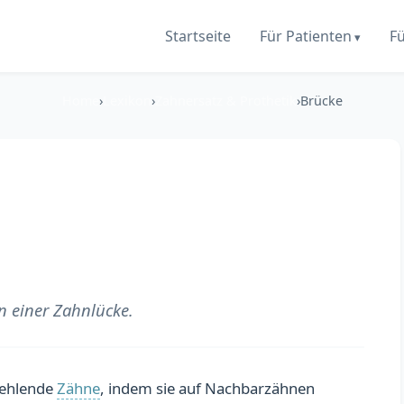
Startseite
Für Patienten
F
Home
›
Lexikon
›
Zahnersatz & Prothetik
›
Brücke
n einer Zahnlücke.
fehlende
Zähne
, indem sie auf Nachbarzähnen