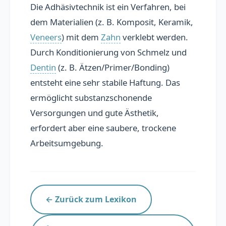
Die Adhäsivtechnik ist ein Verfahren, bei
Übersicht
dem Materialien (z. B. Komposit, Keramik,
Veneers
) mit dem
Zahn
verklebt werden.
Praxis präsentieren
Durch Konditionierung von Schmelz und
Personal finden
Dentin
(z. B. Ätzen/Primer/Bonding)
entsteht eine sehr stabile Haftung. Das
ermöglicht substanzschonende
📚 Lexikon
Versorgungen und gute Ästhetik,
Blog
erfordert aber eine saubere, trockene
Arbeitsumgebung.
FAQ
← Zurück zum Lexikon