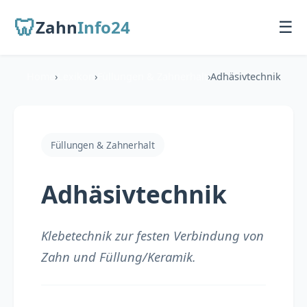
🦷
Zahn
Info24
☰
Home
›
Lexikon
›
Füllungen & Zahnerhalt
›
Adhäsivtechnik
Startseite
Für Patienten
Füllungen & Zahnerhalt
Übersicht
Adhäsivtechnik
Zahnarzt finden
Behandlungen
Klebetechnik zur festen Verbindung von
Zahn und Füllung/Keramik.
Für Zahnärzte