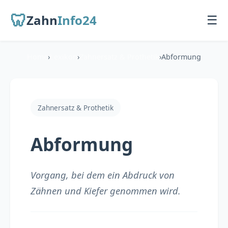
🦷
Zahn
Info24
☰
Home
›
Lexikon
›
Zahnersatz & Prothetik
›
Abformung
Startseite
Für Patienten
Zahnersatz & Prothetik
Übersicht
Abformung
Zahnarzt finden
Behandlungen
Vorgang, bei dem ein Abdruck von
Zähnen und Kiefer genommen wird.
Für Zahnärzte