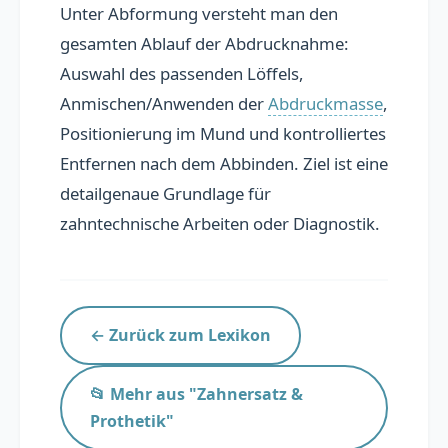
Unter Abformung versteht man den
Übersicht
gesamten Ablauf der Abdrucknahme:
Auswahl des passenden Löffels,
Praxis präsentieren
Anmischen/Anwenden der
Abdruckmasse
,
Personal finden
Positionierung im Mund und kontrolliertes
Entfernen nach dem Abbinden. Ziel ist eine
detailgenaue Grundlage für
📚 Lexikon
zahntechnische Arbeiten oder Diagnostik.
Blog
FAQ
← Zurück zum Lexikon
📂 Mehr aus "Zahnersatz &
Prothetik"